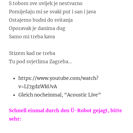
S tobom sve uvijek je nestvarno
Pomiješaju mi se svaki put i san i java
Ostajemo budni do svitanja
Oporavak je danima dug
Samo mi treba kava
Stizem kad ne treba
Tu pod svjetlima Zagreba…
https://www.youtube.com/watch?
v=LJ7gdzWkUvA
Gleich nocheinmal, “Acoustic Live”
Schnell einmal durch den Ü-Robot gejagt, bitte
sehr: