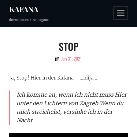
Skip
KAFANA
to
dnevni boravak za magarce
content
Post
STOP
navigation
By
July 31, 2021
Branko
Ja, Stop! Hier in der Kafana – Lidija …
Ich komme an, wenn ich nicht muss
Hier
unter den Lichtern von Zagreb
Wenn du
mich streichelst, versinke ich in der
Nacht