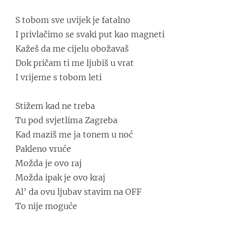
S tobom sve uvijek je fatalno
I privlačimo se svaki put kao magneti
Kažeš da me cijelu obožavaš
Dok pričam ti me ljubiš u vrat
I vrijeme s tobom leti
Stižem kad ne treba
Tu pod svjetlima Zagreba
Kad maziš me ja tonem u noć
Pakleno vruće
Možda je ovo raj
Možda ipak je ovo kraj
Al’ da ovu ljubav stavim na OFF
To nije moguće