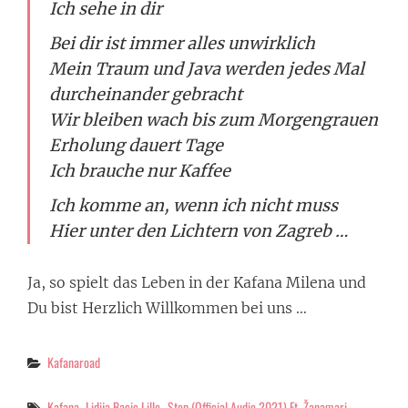
Ich sehe in dir
Bei dir ist immer alles unwirklich
Mein Traum und Java werden jedes Mal
durcheinander gebracht
Wir bleiben wach bis zum Morgengrauen
Erholung dauert Tage
Ich brauche nur Kaffee
Ich komme an, wenn ich nicht muss
Hier unter den Lichtern von Zagreb …
Ja, so spielt das Leben in der Kafana Milena und
Du bist Herzlich Willkommen bei uns …
Categories
Kafanaroad
Tags
Kafana
Lidija Bacic Lille- Stop (Official Audio 2021) Ft. Žanamari