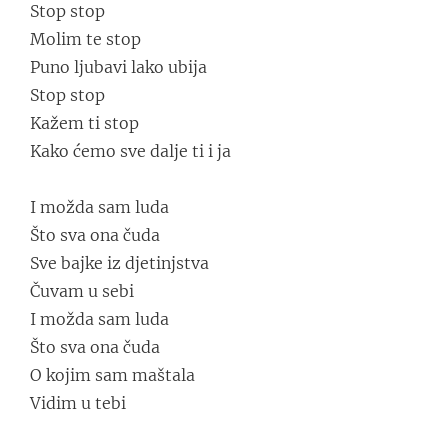
Stop stop
Molim te stop
Puno ljubavi lako ubija
Stop stop
Kažem ti stop
Kako ćemo sve dalje ti i ja
I možda sam luda
Što sva ona čuda
Sve bajke iz djetinjstva
Čuvam u sebi
I možda sam luda
Što sva ona čuda
O kojim sam maštala
Vidim u tebi