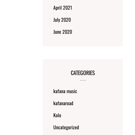
April 2021
July 2020
June 2020
CATEGORIES
kafana music
kafanaroad
Kolo
Uncategorized