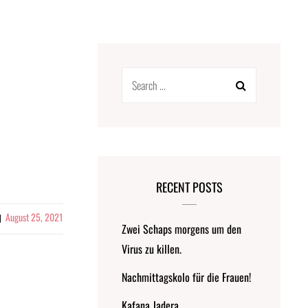
Search
for:
RECENT POSTS
August 25, 2021
Zwei Schaps morgens um den
Virus zu killen.
Nachmittagskolo für die Frauen!
Kafana Jadera