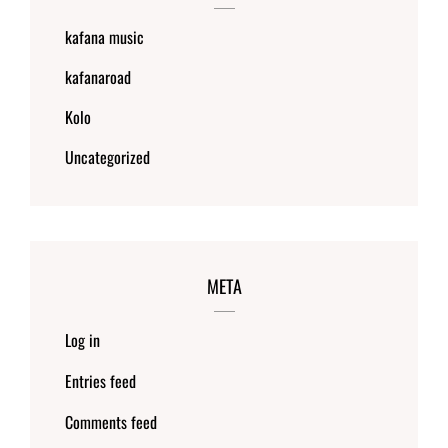
kafana music
kafanaroad
Kolo
Uncategorized
META
Log in
Entries feed
Comments feed