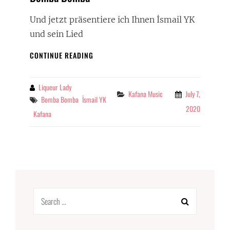
Und jetzt präsentiere ich Ihnen İsmail YK
und sein Lied
BOMBA
CONTINUE READING
BOMBA
Liqueur Lady
By
Categories
Kafana Music
July 7,
Tags
Bomba Bomba
İsmail YK
2020
Kafana
Search
for: