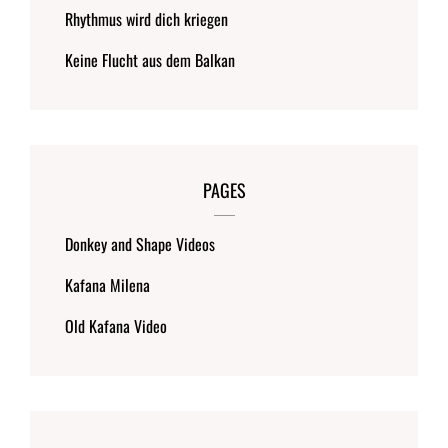
Rhythmus wird dich kriegen
Keine Flucht aus dem Balkan
PAGES
Donkey and Shape Videos
Kafana Milena
Old Kafana Video