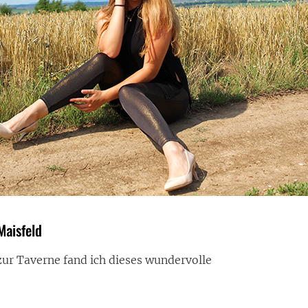
Maisfeld
r Taverne fand ich dieses wundervolle
SPASS I
G
N E