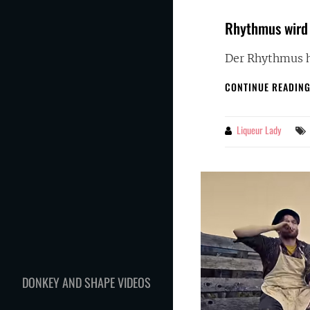
Rhythmus wird 
Der Rhythmus h
CONTINUE READIN
Liqueur Lady
By
DONKEY AND SHAPE VIDEOS