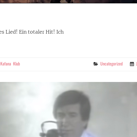
es Lied! Ein totaler Hit! Ich
KLUB
G
ILI
KAFANA
Tags
Kafana
Klub
Categories
Uncategorized