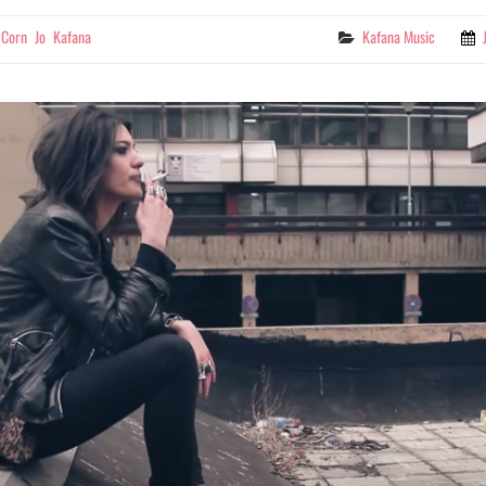
INEM M
AISFELD
Tags
Corn
Jo
Kafana
Categories
Kafana Music