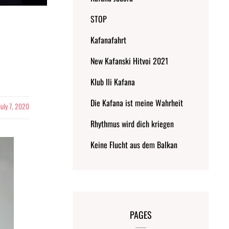
STOP
Kafanafahrt
New Kafanski Hitvoi 2021
Klub Ili Kafana
Die Kafana ist meine Wahrheit
July 7, 2020
Rhythmus wird dich kriegen
Keine Flucht aus dem Balkan
PAGES