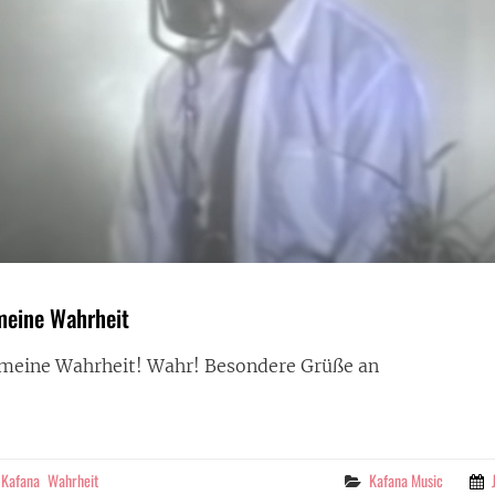
 meine Wahrheit
 meine Wahrheit! Wahr! Besondere Grüße an
DIE
G
KAFANA
IST
MEINE
Tags
Kafana
Wahrheit
Categories
Kafana Music