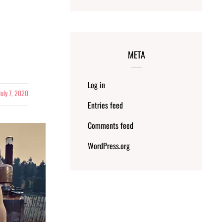
META
Log in
July 7, 2020
Entries feed
Comments feed
WordPress.org