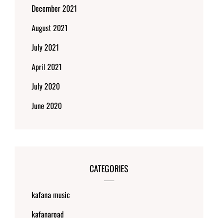
December 2021
August 2021
July 2021
April 2021
July 2020
June 2020
CATEGORIES
kafana music
kafanaroad