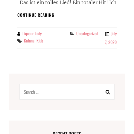
Das ist ein tolles Lied! Ein totaler Hit! Ich
KLUB
CONTINUE READING
ILI
KAFANA
Liqueur Lady
Categories
Uncategorized
July
By
Tags
Kafana
Klub
7, 2020
Search
for: