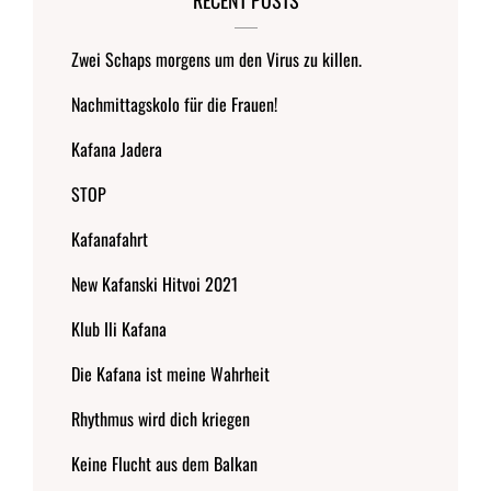
RECENT POSTS
Zwei Schaps morgens um den Virus zu killen.
Nachmittagskolo für die Frauen!
Kafana Jadera
STOP
Kafanafahrt
New Kafanski Hitvoi 2021
Klub Ili Kafana
Die Kafana ist meine Wahrheit
Rhythmus wird dich kriegen
Keine Flucht aus dem Balkan